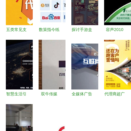
五类常见支
数策指今纸
探讨手游盒
容声2010
出，即使有
巾宝与美团
子生态与广
广告代理商
发票也无法
达成广告业
告代理业务
的市场博弈
税前扣除，
务合作，共
的商业逻辑
与技术牌局
90%的企业
掘流量与广
——以幻魔
可能还蒙在
告代理新蓝
之眼为例
鼓里
海
智慧生活引
双牛传媒
全媒体广告
代理商超广
领未来 深
全权代理重
代理邀你共
告，就选鲤
度家电频道
庆地方广电
创辉煌，零
想记 广告
广告代理业
纸媒广告业
基础也能轻
代理业务的
务全新启航
务，引领区
松启程
专业之选