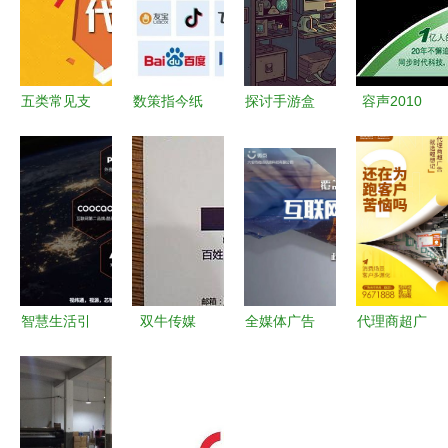
五类常见支
数策指今纸
探讨手游盒
容声2010
出，即使有
巾宝与美团
子生态与广
广告代理商
发票也无法
达成广告业
告代理业务
的市场博弈
税前扣除，
务合作，共
的商业逻辑
与技术牌局
90%的企业
掘流量与广
——以幻魔
可能还蒙在
告代理新蓝
之眼为例
鼓里
海
智慧生活引
双牛传媒
全媒体广告
代理商超广
领未来 深
全权代理重
代理邀你共
告，就选鲤
度家电频道
庆地方广电
创辉煌，零
想记 广告
广告代理业
纸媒广告业
基础也能轻
代理业务的
务全新启航
务，引领区
松启程
专业之选