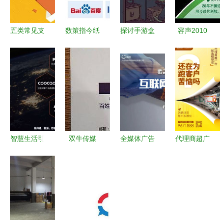
五类常见支
数策指今纸
探讨手游盒
容声2010
出，即使有
巾宝与美团
子生态与广
广告代理商
发票也无法
达成广告业
告代理业务
的市场博弈
税前扣除，
务合作，共
的商业逻辑
与技术牌局
90%的企业
掘流量与广
——以幻魔
可能还蒙在
告代理新蓝
之眼为例
鼓里
海
智慧生活引
双牛传媒
全媒体广告
代理商超广
领未来 深
全权代理重
代理邀你共
告，就选鲤
度家电频道
庆地方广电
创辉煌，零
想记 广告
广告代理业
纸媒广告业
基础也能轻
代理业务的
务全新启航
务，引领区
松启程
专业之选
域传媒新生