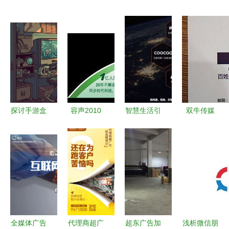
探讨手游盒
容声2010
智慧生活引
双牛传媒
子生态与广
广告代理商
领未来 深
全权代理重
告代理业务
的市场博弈
度家电频道
庆地方广电
的商业逻辑
与技术牌局
广告代理业
纸媒广告业
——以幻魔
务全新启航
务，引领区
之眼为例
域传媒新生
态
全媒体广告
代理商超广
超东广告加
浅析微信朋