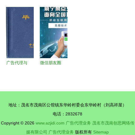
代理邀你共
告，就选鲤
工厂 以专
友圈广告代
创辉煌，零
想记 广告
业服务助力
理业务 机
基础也能轻
代理业务的
品牌传播，
遇、模式与
松启程
专业之选
恭祝各界新
入局指南
年快乐！
广告代理与
微信朋友圈
展览器材代
与美柚广告
理商 专业
代理投放全
赋能，驱动
攻略 开启
品牌传播与
您的数字广
地址：茂名市茂南区公馆镇东华岭村委会东华岭村（刘高祥屋）
营销升级
告业务
电话：2832678
Copyright © 2026
www.azjidi.com
广告代理业务
茂名市茂南创思网络传
媒有限公司
广告代理业务
版权所有
Sitemap