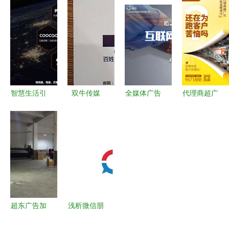
发票也无法
达成广告业
告代理业务
的市场博弈
税前扣除，
务合作，共
的商业逻辑
与技术牌局
90%的企业
掘流量与广
——以幻魔
可能还蒙在
告代理新蓝
之眼为例
鼓里
海
智慧生活引
双牛传媒
全媒体广告
代理商超广
领未来 深
全权代理重
代理邀你共
告，就选鲤
度家电频道
庆地方广电
创辉煌，零
想记 广告
广告代理业
纸媒广告业
基础也能轻
代理业务的
务全新启航
务，引领区
松启程
专业之选
域传媒新生
态
超东广告加
浅析微信朋
工厂 以专
友圈广告代