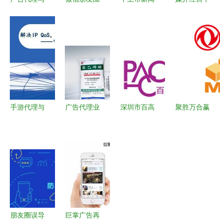
展览器材代
与美柚广告
传媒集团今
的核心环节
理商 专业
代理投放全
日揭牌，业
广告代理业
赋能，驱动
攻略 开启
务版图扩展
务深度解析
品牌传播与
您的数字广
至宣传影视
营销升级
告业务
制作与活动
策划
手游代理与
广告代理业
深圳市百高
聚胜万合赢
广告代理业
务 连接品
文化传播
得东风柳汽
务双轨并行
牌与市场的
广告代理业
网络广告策
入门指南与
桥梁
务的创新实
划代理业务
运营策略
践与市场影
数字营销新
响力
篇章的开启
朋友圈误导
巨掌广告再